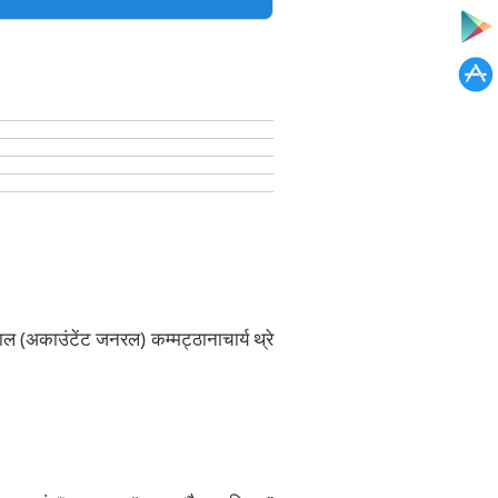
ल (अकाउंटेंट जनरल) कम्मट्ठानाचार्य थ्रे