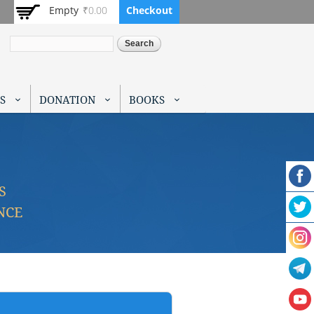
Empty
₹0.00
Checkout
Search
S
DONATION
BOOKS
S
NCE