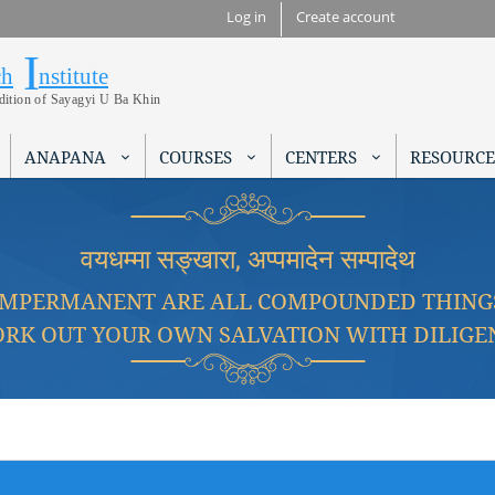
Skip to
Log in
Create account
main
I
Research Institute
content
ch
nstitute
adition of Sayagyi U Ba Khin
ANAPANA
COURSES
CENTERS
RESOURCE
वयधम्मा सङ्खारा, अप्पमादेन सम्पादेथ
IMPERMANENT ARE ALL COMPOUNDED THING
RK OUT YOUR OWN SALVATION WITH DILIGE