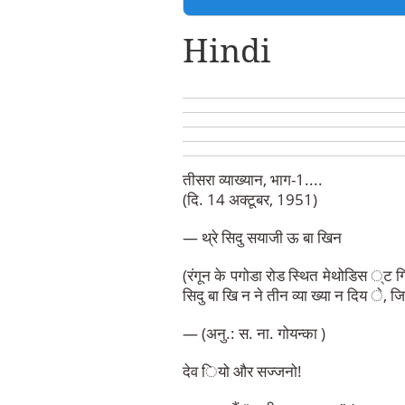
Hindi
तीसरा व्याख्यान, भाग-1....
(दि. 14 अक्टूबर, 1951)
— थ्रे सिदु सयाजी ऊ बा खिन
(रंगून के पगोडा रोड स्थित मेथोडिस ्ट ग
सिदु बा खि न ने तीन व्या ख्या न दिय े, ज
— (अनु.: स. ना. गोयन्का )
देव ियो और सज्जनो!