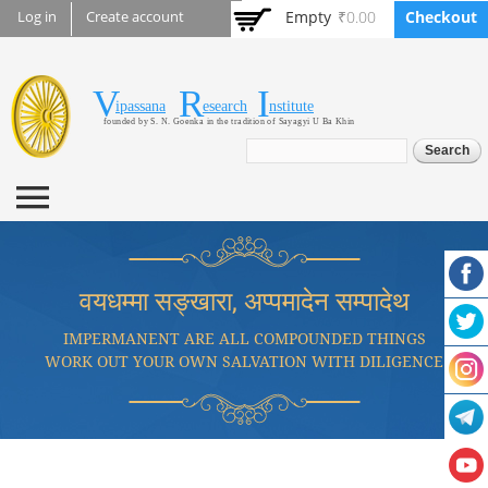
Skip to
Empty
₹0.00
Checkout
Log in
Create account
main
content
V
R
I
Vipassana Research
ipassana
esearch
nstitute
founded by S. N. Goenka in the tradition of Sayagyi U Ba Khin
Institute
Search form
Search
वयधम्मा सङ्खारा, अप्पमादेन सम्पादेथ
IMPERMANENT ARE ALL COMPOUNDED THINGS
WORK OUT YOUR OWN SALVATION WITH DILIGENCE