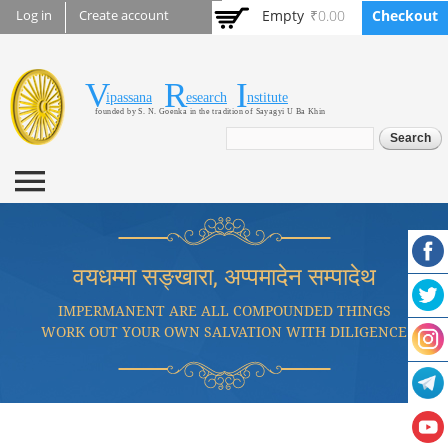
Skip to
Empty
₹0.00
Checkout
Log in
Create account
main
content
V
R
I
Vipassana Research
ipassana
esearch
nstitute
founded by S. N. Goenka in the tradition of Sayagyi U Ba Khin
Institute
Search form
Search
वयधम्मा सङ्खारा, अप्पमादेन सम्पादेथ
IMPERMANENT ARE ALL COMPOUNDED THINGS
WORK OUT YOUR OWN SALVATION WITH DILIGENCE