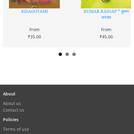
KISAGOTAMI
KUMAR KASSAP * कुमार
कस्सप
From
From
₹35.00
₹45.00
About
About us
Contact us
Policies
Terms of use