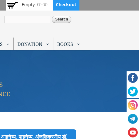
Empty
₹0.00
Checkout
Search
S
DONATION
BOOKS
S
NCE
य, पाहुनेय्य, अंजलिकरणीय डॉ.