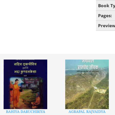
Book T
Pages:
Previe
BAHIYA DARUCHIRIYA
AGRAPAL RAJVAIDYA