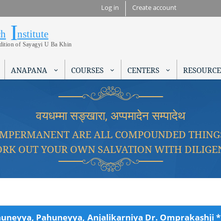
Skip to
Log in
Create account
main
I
Research Institute
content
ch
nstitute
adition of Sayagyi U Ba Khin
ANAPANA
COURSES
CENTERS
RESOURCE
वयधम्मा सङ्खारा, अप्पमादेन सम्पादेथ
IMPERMANENT ARE ALL COMPOUNDED THING
RK OUT YOUR OWN SALVATION WITH DILIGE
uneyya, Pahuneyya, Anjalikarniya Dr. Omprakashji * आहुनेय्