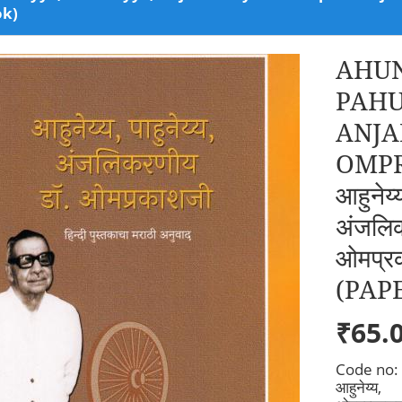
ok)
AHUN
PAHU
ANJA
OMPR
आहुनेय्य
अंजलि
ओमप्र
(PAP
₹65.
Code no:
आहुनेय्य