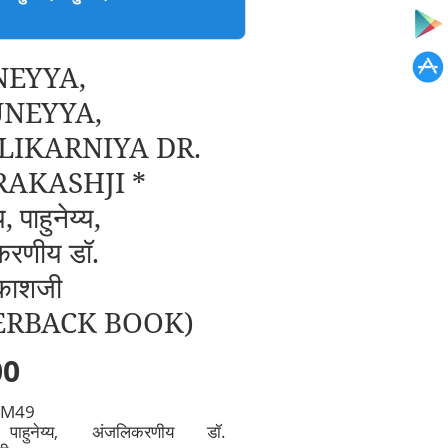
EYYA,
NEYYA,
LIKARNIYA DR.
AKASHJI *
, पाहुनेय्य,
करणीय डॉ.
काशजी
ERBACK BOOK)
00
 M49
, पाहुनेय्य, अंजलिकरणीय डॉ.