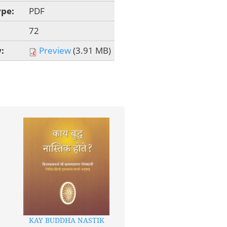
ype:
PDF
72
w:
Preview
(3.91 MB)
KAY BUDDHA NASTIK
PATACHARA AANI