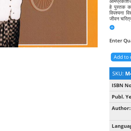
ओमप्रकाशज
हे पुस्तक क
विपश्यना वि
जीवन चरित्रा
Enter Qu
SKU:
M
ISBN N
Publ. Y
Author
Langua