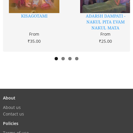
KISAGOTAMI
ADARSH DAMPATI -
NAKUL PITA EVAM
NAKUL MATA
From
From
₹35.00
₹25.00
About
About us
Contact us
Policies
Terms of use