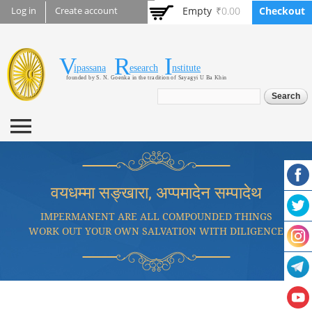
Skip to
Empty
₹0.00
Checkout
Log in
Create account
main
content
V
R
I
Vipassana Research
ipassana
esearch
nstitute
founded by S. N. Goenka in the tradition of Sayagyi U Ba Khin
Institute
Search form
Search
वयधम्मा सङ्खारा, अप्पमादेन सम्पादेथ
IMPERMANENT ARE ALL COMPOUNDED THINGS
WORK OUT YOUR OWN SALVATION WITH DILIGENCE